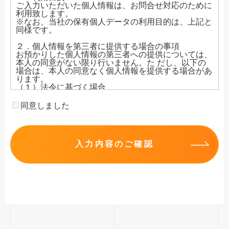
ご入力いただいた個人情報は、お問合せ対応のために
利用致します。
※なお、当社の保有個人データの利用目的は、上記と
同様です。
２．個人情報を第三者に提供する場合の事項
お預かりした個人情報の第三者への提供については、
本人の同意がない限り行いません。た だし、以下の
場合は、本人の同意なく個人情報を提供する場合があ
ります。
（１）法令に基づく場合
（２）人の生命、身体又は財産の保護の為に必要があ
る場合であって、本人の同意を得るこ とが困難であ
同意しました
るとき
（３）公衆衛生の向上又は児童の健全な育成のために
特に必要がある場合であって、本人の 同意を得るこ
とが困難であるとき
入力内容のご確認
（４）国の機関若しくは地方公共団体又はその委託を
受けた者が法令の定める事務を遂行す ることに対し
て協力する必要がある場合であって、本人の同意を得
ることによって当 該事務の遂行に支障を及ぼすおそ
れがあるとき
３．個人情報の取り扱いの委託について
個人データを、上記１．に記載した利用目的の達成の
ために委託することがあります。
委託先は当社の基準に適合した業者を選定しておりま
す。