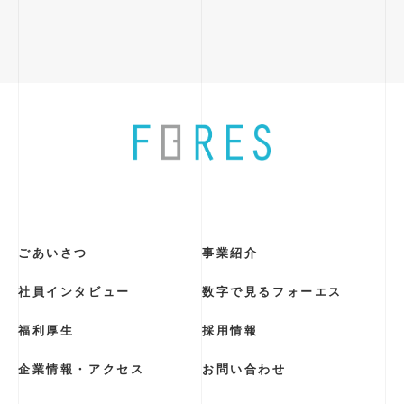
４．個人情報提供の任意性と生じる結果について
個人情報の提供を頂くかどうかは任意となっていま
す。ただし、当社が求める個人情報が提 供されなか
った場合、お問合せにご回答ができない場合がありま
すので予めご了承ください。
５．本人が容易に認識できない方法による個人情報の
取得
当社運営サイトにおいて、CookieやWebビーコン等の
技術を用いて本人が容易に認識できな い方法による
個人情報の取得は行っておりません。
６．個人情報の開示等の請求について
当社にご提出頂いた個人情報については、利用目的の
通知、開示、訂正、追加又は削除、利 用の停止、消
去及び第三者への提供の停止（以下、開示等とい
ごあいさつ
事業紹介
う。）ならびに自己の個人デ ータに関する第三者提
供記録の開示の求めを申し出ることができます。当社
は、所定の手続 きを行った上で合理的な範囲で適切
社員インタビュー
数字で見るフォーエス
に対応いたします。また、本人以外の代理人による開
示 の求めを申し出ることも可能としますが、その場
合は委任状をご提出いただきます。
福利厚生
採用情報
なお、開示の手続きの手順を以下に示します。当社で
企業情報・アクセス
お問い合わせ
は取り扱う個人情報の目的から、開示 請求があった
際の本人確認においては身元保証をいたしますことあ
らかじめご了承ください。